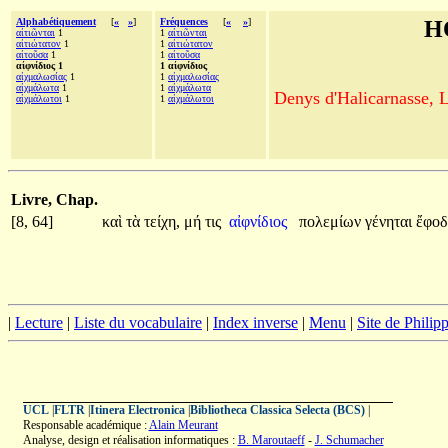
Alphabétiquement
[
«
»
]
Fréquences
[
«
»
]
H
αἰτιῶνται
1
1
αἰτιῶνται
αἰτιώτατον
1
1
αἰτιώτατον
αἰτοῦσα
1
1
αἰτοῦσα
αἰφνίδιος 1
1 αἰφνίδιος
αἰχμαλωσίας
1
1
αἰχμαλωσίας
αἰχμάλωτα
1
1
αἰχμάλωτα
Denys d'Halicarnasse, Le
αἰχμάλωτοι
1
1
αἰχμάλωτοι
Livre, Chap.
[8, 64]
καὶ
τὰ
τείχη,
μή
τις
αἰφνίδιος
πολεμίων
γένηται
ἔφο
|
Lecture
|
Liste du vocabulaire
|
Index inverse
|
Menu
|
Site de Phili
UCL
|
FLTR
|
Itinera Electronica
|
Bibliotheca Classica Selecta (BCS)
|
Responsable académique :
Alain Meurant
Analyse, design et réalisation informatiques :
B. Maroutaeff
-
J. Schumacher