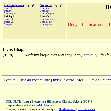
Alphabétiquement
[
«
»
]
Fréquences
[
«
»
]
H
ἔπειθ´
8
1
ἐπειδὰν
ἔπειθον
1
1
ἔπειθον
ἐπειράθησαν
1
1
ἐπειράθησαν
ἐπείσθη 1
1 ἐπείσθη
ἔπειτ´
10
1
ἐπεκράτουν
ἔπειτα
20
1
ἐπεκύρουν
Denys d'Halicarnasse, Le
ἐπεκράτει
2
1
ἐπεκύρωσε
Livre, Chap.
[8, 78]
κατὰ
τὴν
ἰσομοιρίαν
τῶν
ἐπηλύδων,
ἐπείσθη,
ἀλλὰ
|
Lecture
|
Liste du vocabulaire
|
Index inverse
|
Menu
|
Site de Phili
UCL
|
FLTR
|
Itinera Electronica
|
Bibliotheca Classica Selecta (BCS)
|
Responsable académique :
Alain Meurant
Analyse, design et réalisation informatiques :
B. Maroutaeff
-
J. Schumacher