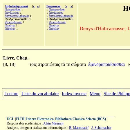
Alphabétiquement
[
«
»
]
Fréquences
[
«
»
]
H
ἐξαμαρτοῦσαι
1
1
ἐξαμαρτοῦσαι
ἐξανάλωσαν
1
1
ἐξανάλωσαν
ἐξανδραποδισάμενός
1
1
ἐξανδραποδισάμενός
ἐξανδραποδίσασθαι 1
1 ἐξανδραποδίσασθαι
ἐξαπατηθέντας
1
1
ἐξαπατηθέντας
ἐξαπάτης
1
1
ἐξαπάτης
Denys d'Halicarnasse, Le
ἐξέβαλον
1
1
ἐξέβαλον
Livre, Chap.
[8, 18]
τοῖς
στρατιώταις
τά
τε
σώματα
ἐξανδραποδίσασθαι
|
Lecture
|
Liste du vocabulaire
|
Index inverse
|
Menu
|
Site de Phili
UCL
|
FLTR
|
Itinera Electronica
|
Bibliotheca Classica Selecta (BCS)
|
Responsable académique :
Alain Meurant
Analyse, design et réalisation informatiques :
B. Maroutaeff
-
J. Schumacher