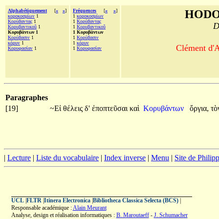
Alphabétiquement
[
«
»
]
Fréquences
[
«
»
]
HODO
κοροκοσμίων
1
1
κοροκοσμίων
Κορύβαντας
1
1
Κορύβαντας
D
Κορυβαντικοῦ
1
1
Κορυβαντικοῦ
Κορυβάντων 1
1 Κορυβάντων
Κορύβασιν
1
1
Κορύβασιν
κόρυν
1
1
κόρυν
Clément d'A
Κορυφασίαν
1
1
Κορυφασίαν
Paragraphes
[19]
~Εἰ
θέλεις
δ'
ἐποπτεῦσαι
καὶ
Κορυβάντων
ὄργια,
τὸ
|
Lecture
|
Liste du vocabulaire
|
Index inverse
|
Menu
|
Site de Phili
UCL
|
FLTR
|
Itinera Electronica
|
Bibliotheca Classica Selecta (BCS)
|
Responsable académique :
Alain Meurant
Analyse, design et réalisation informatiques :
B. Maroutaeff
-
J. Schumacher