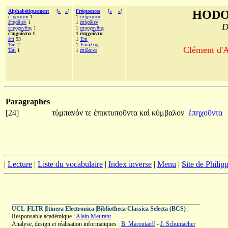
Alphabétiquement
[
«
»
]
Fréquences
[
«
»
]
HODO
ἐπήρτηται
1
1
ἐπήρτηται
ἐπήσθιεν
1
1
ἐπήσθιεν
D
ἐπῃσχύνθης
1
1
ἐπῃσχύνθης
ἐπηχοῦντα 1
1 ἐπηχοῦντα
ἐπὶ
93
1
Ἐπί
Ἐπὶ
2
1
Ἐπιάλτης
Clément d'A
Ἐπί
1
1
ἐπίβαινε
Paragraphes
[24]
τύμπανόν
τε
ἐπικτυποῦντα
καὶ
κύμβαλον
ἐπηχοῦντα
|
Lecture
|
Liste du vocabulaire
|
Index inverse
|
Menu
|
Site de Phili
UCL
|
FLTR
|
Itinera Electronica
|
Bibliotheca Classica Selecta (BCS)
|
Responsable académique :
Alain Meurant
Analyse, design et réalisation informatiques :
B. Maroutaeff
-
J. Schumacher