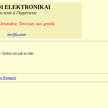
I ELEKTRONIKAI
u texte à l'hypertexte
lexandrie, Discours aux gentils
ἀνεβίωσαν
~Τοῦτό
τοι
καὶ
τὸ
πᾶν
ppe Remacle