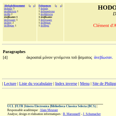
Alphabétiquement
[
«
»
]
Fréquences
[
«
»
]
HODO
ἀνδρῶν
5
1
ἀνδρὸς
ἀνεβάλλετο
1
1
ἀνδροφόνοιο
D
ἀνέβη
2
1
ἀνεβάλλετο
ἀνεβίωσαν 1
1 ἀνεβίωσαν
ἀνέγνωμεν
1
1
ἀνέγνωμεν
ἀνέδην
2
1
ἀνέθηκαν
Clément d'A
ἀνέθηκαν
1
1
ἀνέθηκε
Paragraphes
[4]
ἀκροαταὶ
μόνον
γενόμενοι
τοῦ
ᾄσματος
ἀνεβίωσαν.
|
Lecture
|
Liste du vocabulaire
|
Index inverse
|
Menu
|
Site de Phili
UCL
|
FLTR
|
Itinera Electronica
|
Bibliotheca Classica Selecta (BCS)
|
Responsable académique :
Alain Meurant
Analyse, design et réalisation informatiques :
B. Maroutaeff
-
J. Schumacher