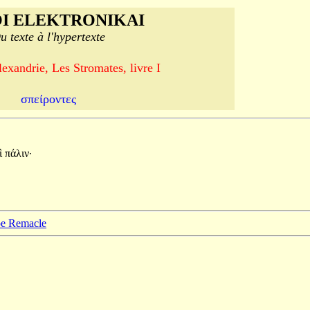
I ELEKTRONIKAI
u texte à l'hypertexte
exandrie, Les Stromates, livre I
σπείροντες
ὶ
πάλιν·
ppe Remacle