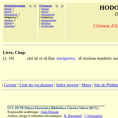
Alphabétiquement
[
«
»
]
Fréquences
[
«
»
]
HODO
σπείρει
1
1
σπείρει
σπείρῃ
1
1
σπείρῃ
D
σπειρόμενον
1
1
σπειρόμενον
σπείροντες 1
1 σπείροντες
σπείρων
3
1
σπερμολόγους
σπέρμα
3
1
σπεύδων
Clément d'Al
σπέρματα
7
1
Σπεύσιππος
Livre, Chap.
[1, 19]
εἰσὶ
δὲ
οἱ
τὰ
ἴδια
σπείροντες
οἳ
πλείονα
ποιοῦσιν.
κα
|
Lecture
|
Liste du vocabulaire
|
Index inverse
|
Menu
|
Site de Phili
UCL
|
FLTR
|
Itinera Electronica
|
Bibliotheca Classica Selecta (BCS)
|
Responsable académique :
Alain Meurant
Analyse, design et réalisation informatiques :
B. Maroutaeff
-
J. Schumacher