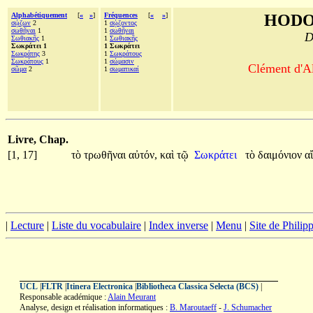
Alphabétiquement
[
«
»
]
Fréquences
[
«
»
]
HODO
σῴζων
2
1
σῴζοντος
σωθῆναι
1
1
σωθῆναι
D
Σωθιακῆς
1
1
Σωθιακῆς
Σωκράτει 1
1 Σωκράτει
Σωκράτης
3
1
Σωκράτους
Σωκράτους
1
1
σώμασιν
Clément d'Al
σῶμα
2
1
σωματικαί
Livre, Chap.
[1, 17]
τὸ
τρωθῆναι
αὐτόν,
καὶ
τῷ
Σωκράτει
τὸ
δαιμόνιον
α
|
Lecture
|
Liste du vocabulaire
|
Index inverse
|
Menu
|
Site de Phili
UCL
|
FLTR
|
Itinera Electronica
|
Bibliotheca Classica Selecta (BCS)
|
Responsable académique :
Alain Meurant
Analyse, design et réalisation informatiques :
B. Maroutaeff
-
J. Schumacher