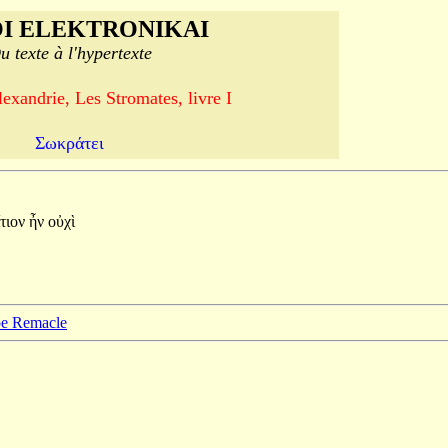
I ELEKTRONIKAI
u texte à l'hypertexte
exandrie, Les Stromates, livre I
Σωκράτει
ἴτιον
ἦν
οὐχὶ
ppe Remacle