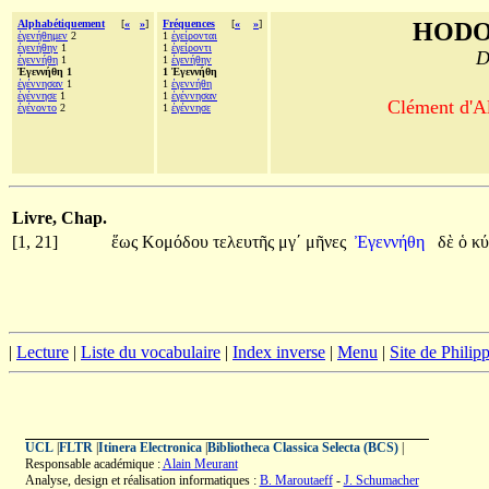
Alphabétiquement
[
«
»
]
Fréquences
[
«
»
]
HODO
ἐγενήθημεν
2
1
ἐγείρονται
ἐγενήθην
1
1
ἐγείροντι
D
ἐγεννήθη
1
1
ἐγενήθην
Ἐγεννήθη 1
1 Ἐγεννήθη
ἐγέννησαν
1
1
ἐγεννήθη
ἐγέννησε
1
1
ἐγέννησαν
Clément d'Al
ἐγένοντο
2
1
ἐγέννησε
Livre, Chap.
[1, 21]
ἕως
Κομόδου
τελευτῆς
μγʹ
μῆνες
Ἐγεννήθη
δὲ
ὁ
κύ
|
Lecture
|
Liste du vocabulaire
|
Index inverse
|
Menu
|
Site de Phili
UCL
|
FLTR
|
Itinera Electronica
|
Bibliotheca Classica Selecta (BCS)
|
Responsable académique :
Alain Meurant
Analyse, design et réalisation informatiques :
B. Maroutaeff
-
J. Schumacher