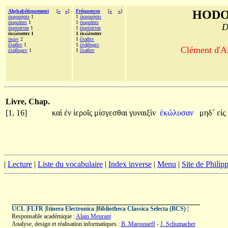
Alphabétiquement
[
«
»
]
Fréquences
[
«
»
]
HODO
ἐκφορήσει
1
1
ἐκφορήσει
ἐκφράσει
1
1
ἐκφράσει
D
ἐκφύσεται
1
1
ἐκφύσεται
ἐκώλυσαν 1
1 ἐκώλυσαν
ἑκὼν
2
1
ἔλαβεν
ἔλαβεν
1
1
ἐλάβομεν
Clément d'Al
ἐλάβομεν
1
1
ἔλαβον
Livre, Chap.
[1, 16]
καὶ
ἐν
ἱεροῖς
μίσγεσθαι
γυναιξὶν
ἐκώλυσαν
μηδ´
εἰς
|
Lecture
|
Liste du vocabulaire
|
Index inverse
|
Menu
|
Site de Phili
UCL
|
FLTR
|
Itinera Electronica
|
Bibliotheca Classica Selecta (BCS)
|
Responsable académique :
Alain Meurant
Analyse, design et réalisation informatiques :
B. Maroutaeff
-
J. Schumacher