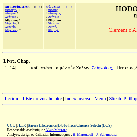
Alphabétiquement
[
«
»
]
Fréquences
[
«
»
]
HODO
ἀθεότητος
1
1
ἀθεότης
ἀθετήσω
2
1
ἀθεότητος
D
Ἀθήναζε
1
1
Ἀθήναζε
Ἀθηναίοις 1
1 Ἀθηναίοις
Ἀθηναῖος
6
1
Ἀθηναίου
Ἀθηναίου
1
1
Ἀθηνᾶς
Clément d'Al
Ἀθηναίους
2
1
Ἀθήνησι
Livre, Chap.
[1, 14]
καθεστάναι.
ὁ
μὲν
οὖν
Σόλων
Ἀθηναίοις,
Πιττακὸς
|
Lecture
|
Liste du vocabulaire
|
Index inverse
|
Menu
|
Site de Phili
UCL
|
FLTR
|
Itinera Electronica
|
Bibliotheca Classica Selecta (BCS)
|
Responsable académique :
Alain Meurant
Analyse, design et réalisation informatiques :
B. Maroutaeff
-
J. Schumacher