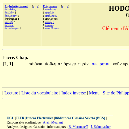
Alphabétiquement
[
«
»
]
Fréquences
[
«
»
]
HODO
ἀπειθείας
1
1
ἀπειθείας
ἀπειλὴν
1
1
ἀπειλὴν
D
ἀπείληφεν
1
1
ἀπείληφεν
ἀπείρηται 1
1 ἀπείρηται
ἀπεῖρξε
1
1
ἀπεῖρξε
ἄπειρος
1
1
ἄπειρος
Clément d'Al
ἀπεκάλυψεν
1
1
ἀπεκάλυψεν
Livre, Chap.
[1, 1]
τὰ
ἅγια
μίσθωμα
πόρνης»
φησίν.
ἀπείρηται
γοῦν
πρ
|
Lecture
|
Liste du vocabulaire
|
Index inverse
|
Menu
|
Site de Phili
UCL
|
FLTR
|
Itinera Electronica
|
Bibliotheca Classica Selecta (BCS)
|
Responsable académique :
Alain Meurant
Analyse, design et réalisation informatiques :
B. Maroutaeff
-
J. Schumacher