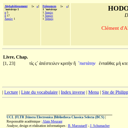
Alphabétiquement
[
«
»
]
Fréquences
[
«
»
]
HODO
´πιστάτην 1
1 ´πιστάτην
α
5
1
Ἀαρών
D
ἃ
17
1
Ἀαρὼν
Ἀαρών
1
1
Ἄβαρίς
Clément d'Al
Livre, Chap.
[1, 23]
τίς
ς´
ἀπέστειλεν
κριτὴν
ἢ
´πιστάτην
ἐνταῦθα;
μὴ
κτε
|
Lecture
|
Liste du vocabulaire
|
Index inverse
|
Menu
|
Site de Phili
UCL
|
FLTR
|
Itinera Electronica
|
Bibliotheca Classica Selecta (BCS)
|
Responsable académique :
Alain Meurant
Analyse, design et réalisation informatiques :
B. Maroutaeff
-
J. Schumacher