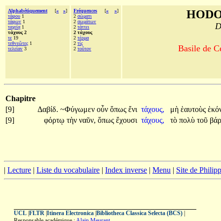
Alphabétiquement
[
«
»
]
Fréquences
[
«
»
]
HODO
τάφου
1
2
σώματι
τάφων
1
2
σωμάτων
D
ταχείᾳ
1
2
τάττει
τάχους 2
2 τάχους
τε
19
2
τέρμα
τεθνεῶτες
1
2
τίς
Basile de C
τελείαν
3
2
τοῦτον
Chapitre
[9]
Δαβίδ.
~Φύγωμεν
οὖν
ὅπως
ἔνι
τάχους,
μὴ
ἑαυτοὺς
ἑκό
[9]
φόρτῳ
τὴν
ναῦν,
ὅπως
ἔχουσι
τάχους,
τὸ
πολὺ
τοῦ
βά
|
Lecture
|
Liste du vocabulaire
|
Index inverse
|
Menu
|
Site de Phili
UCL
|
FLTR
|
Itinera Electronica
|
Bibliotheca Classica Selecta (BCS)
|
Responsable académique :
Alain Meurant