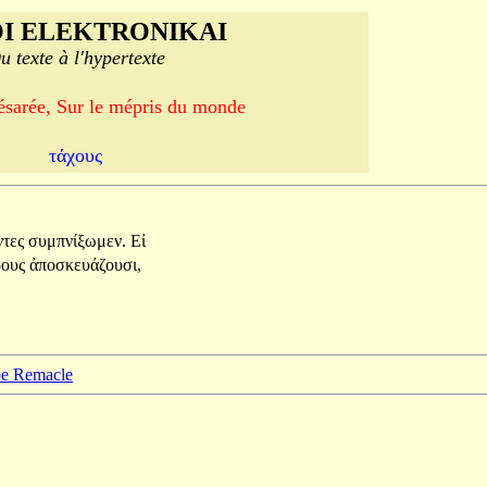
I ELEKTRONIKAI
u texte à l'hypertexte
ésarée, Sur le mépris du monde
τάχους
ντες
συμπνίξωμεν.
Εἰ
ρους
ἀποσκευάζουσι,
ppe Remacle