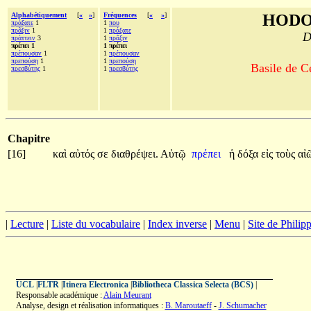
Alphabétiquement
[
«
»
]
Fréquences
[
«
»
]
HODO
πράξατε
1
1
που
πρᾶξιν
1
1
πράξατε
D
πράττειν
3
1
πρᾶξιν
πρέπει 1
1 πρέπει
πρέπουσαν
1
1
πρέπουσαν
πρεπούσῃ
1
1
πρεπούσῃ
Basile de C
πρεσβύτης
1
1
πρεσβύτης
Chapitre
[16]
καὶ
αὐτός
σε
διαθρέψει.
Αὐτῷ
πρέπει
ἡ
δόξα
εἰς
τοὺς
αἰ
|
Lecture
|
Liste du vocabulaire
|
Index inverse
|
Menu
|
Site de Phili
UCL
|
FLTR
|
Itinera Electronica
|
Bibliotheca Classica Selecta (BCS)
|
Responsable académique :
Alain Meurant
Analyse, design et réalisation informatiques :
B. Maroutaeff
-
J. Schumacher