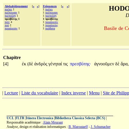
Alphabétiquement
[
«
»
]
Fréquences
[
«
»
]
HODO
πρέπει
1
1
πρέπει
πρέπουσαν
1
1
πρέπουσαν
D
πρεπούσῃ
1
1
πρεπούσῃ
πρεσβύτης 1
1 πρεσβύτης
πρὶν
4
1
προαίρεσιν
πρὸ
2
1
προαίρεσις
Basile de C
προαίρεσιν
1
1
πρόβατα
Chapitre
[4]
ἐκ
(δὲ
ἀνδρὸς
γένηταί
τις
πρεσβύτης·
ἀγνοοῦμεν
δὲ
ἄρα,
|
Lecture
|
Liste du vocabulaire
|
Index inverse
|
Menu
|
Site de Phili
UCL
|
FLTR
|
Itinera Electronica
|
Bibliotheca Classica Selecta (BCS)
|
Responsable académique :
Alain Meurant
Analyse, design et réalisation informatiques :
B. Maroutaeff
-
J. Schumacher