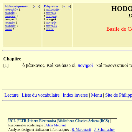
Alphabétiquement
[
«
»
]
Fréquences
[
«
»
]
HODO
πολυτελῶν
1
1
πολυτελῶν
πονηρίᾳ
1
1
πονηρίᾳ
D
πονηρίας
1
1
πονηρίας
πονηροὶ 1
1 πονηροὶ
πονηρὸν
1
1
πονηρὸν
πονηρῶν
1
1
πονηρῶν
Basile de C
πόνον
1
1
πόνον
Chapitre
[1]
ὁ
βάσκανος.
Καὶ
καθάπερ
οἱ
πονηροὶ
καὶ
πλεονεκτικοὶ
τ
|
Lecture
|
Liste du vocabulaire
|
Index inverse
|
Menu
|
Site de Phili
UCL
|
FLTR
|
Itinera Electronica
|
Bibliotheca Classica Selecta (BCS)
|
Responsable académique :
Alain Meurant
Analyse, design et réalisation informatiques :
B. Maroutaeff
-
J. Schumacher