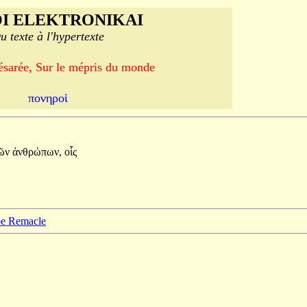
I ELEKTRONIKAI
u texte à l'hypertexte
ésarée, Sur le mépris du monde
πονηροὶ
ῶν
ἀνθρώπων,
οἷς
ppe Remacle