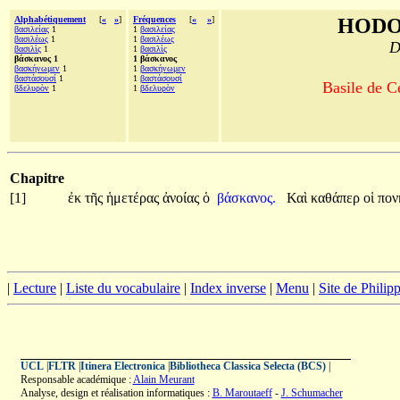
Alphabétiquement
[
«
»
]
Fréquences
[
«
»
]
HODO
βασιλείας
1
1
βασιλείας
βασιλέως
1
1
βασιλέως
D
βασιλὶς
1
1
βασιλὶς
βάσκανος 1
1 βάσκανος
βασκήνωμεν
1
1
βασκήνωμεν
βαστάσουσί
1
1
βαστάσουσί
Basile de C
βδελυρὸν
1
1
βδελυρὸν
Chapitre
[1]
ἐκ
τῆς
ἡμετέρας
ἀνοίας
ὁ
βάσκανος.
Καὶ
καθάπερ
οἱ
πον
|
Lecture
|
Liste du vocabulaire
|
Index inverse
|
Menu
|
Site de Phili
UCL
|
FLTR
|
Itinera Electronica
|
Bibliotheca Classica Selecta (BCS)
|
Responsable académique :
Alain Meurant
Analyse, design et réalisation informatiques :
B. Maroutaeff
-
J. Schumacher