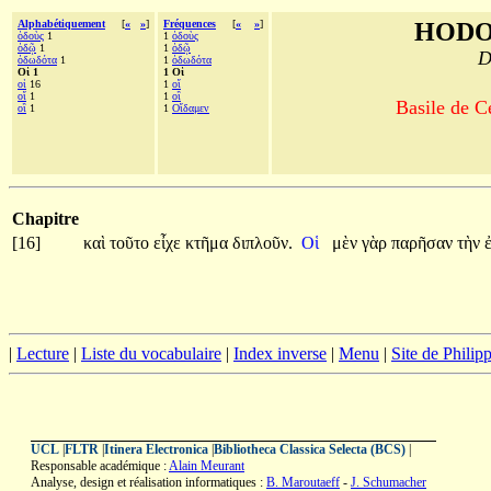
Alphabétiquement
[
«
»
]
Fréquences
[
«
»
]
HODO
ὁδοὺς
1
1
ὁδοὺς
ὁδῷ
1
1
ὁδῷ
D
ὀδωδότα
1
1
ὀδωδότα
Οἱ 1
1 Οἱ
οἱ
16
1
οἵ
οἵ
1
1
οἳ
Basile de C
οἳ
1
1
Οἴδαμεν
Chapitre
[16]
καὶ
τοῦτο
εἶχε
κτῆμα
διπλοῦν.
Οἱ
μὲν
γὰρ
παρῆσαν
τὴν
|
Lecture
|
Liste du vocabulaire
|
Index inverse
|
Menu
|
Site de Phili
UCL
|
FLTR
|
Itinera Electronica
|
Bibliotheca Classica Selecta (BCS)
|
Responsable académique :
Alain Meurant
Analyse, design et réalisation informatiques :
B. Maroutaeff
-
J. Schumacher