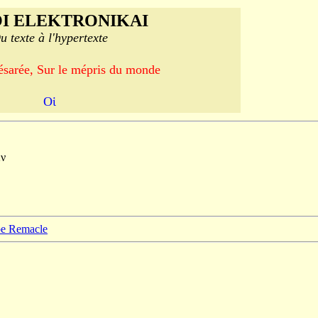
I ELEKTRONIKAI
u texte à l'hypertexte
ésarée, Sur le mépris du monde
Οἱ
ἐν
ppe Remacle