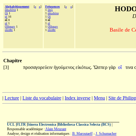
Alphabétiquement
[
«
»
]
Fréquences
[
«
»
]
HODO
ὀδωδότα
1
1
ὁδῷ
Οἱ
1
1
ὀδωδότα
D
οἱ
16
1
Οἱ
οἵ 1
1 οἵ
οἳ
1
1
οἳ
Οἴδαμεν
1
1
Οἴδαμεν
Basile de C
οἴεσθε
1
1
οἴεσθε
Chapitre
[3]
προσαγορεύειν
ἡγούμενος
εἰκότως.
Ὥσπερ
γὰρ
οἵ
τινα
|
Lecture
|
Liste du vocabulaire
|
Index inverse
|
Menu
|
Site de Phili
UCL
|
FLTR
|
Itinera Electronica
|
Bibliotheca Classica Selecta (BCS)
|
Responsable académique :
Alain Meurant
Analyse, design et réalisation informatiques :
B. Maroutaeff
-
J. Schumacher