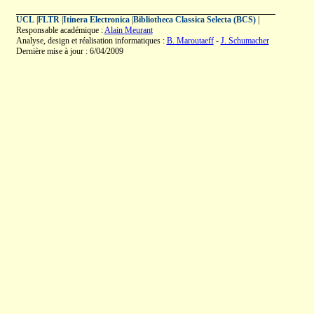
UCL
|
FLTR
|
Itinera Electronica
|
Bibliotheca Classica Selecta (BCS)
|
Responsable académique :
Alain Meurant
Analyse, design et réalisation informatiques :
B. Maroutaeff
-
J. Schumacher
Dernière mise à jour : 6/04/2009