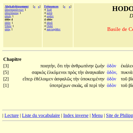
Alphabétiquement
[
«
»
]
Fréquences
[
«
»
]
HODO
ὁδοιπορούντων
1
4
Ἰὼβ
ὁδοιπόρους
1
4
κατὰ
D
ὁδοῖς
1
4
μηδὲν
ὁδὸν 4
4 ὁδὸν
ὁδόν
1
4
ὁδοῦ
Ὁδὸν
1
4
Οὐδὲ
Basile de C
ὁδὸς
1
4
πανταχόθεν
Chapitre
[3]
ποιητὴν,
ὅτι
τὴν
ἀνθρωπίνην
ζωὴν
ὁδὸν
ἐκάλ
[5]
σαρκὸς
ἑλκόμενοι
πρὸς
τὴν
ἀναγκαῖαν
ὁδὸν,
πυκν
[2]
εἴπερ
ἐθέλοιμεν
ἀσφαλῶς
τὴν
ὑποκειμένην
ὁδὸν
τοῦ
β
[1]
ὑποτρέχων
σκιὰς,
αἳ
περὶ
τὴν
ὁδὸν
τοῦ
β
|
Lecture
|
Liste du vocabulaire
|
Index inverse
|
Menu
|
Site de Phili