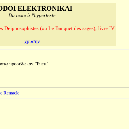
ODOI ELEKTRONIKAI
Du texte à l'hypertexte
es Deipnosophistes (ou Le Banquet des sages), livre IV
χρυσῆν
άστῳ
προσέδωκαν.
Ἔπειτ´
ppe Remacle