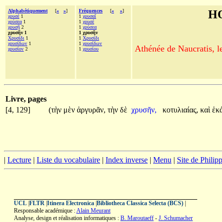
Alphabétiquement
[
«
»
]
Fréquences
[
«
»
]
H
χρυσέ
1
1
χρυσαῖ
χρύσεα
1
1
χρυσέ
χρυσῇ
2
1
χρύσεα
χρυσῆν 1
1 χρυσῆν
Χρυσίδι
1
1
Χρυσίδι
χρυσίδων
1
1
χρυσίδων
Athénée de Naucratis, l
χρυσίον
2
1
χρυσίου
Livre, pages
[4, 129]
(τὴν
μὲν
ἀργυρᾶν,
τὴν
δὲ
χρυσῆν,
κοτυλιαίας,
καὶ
ἑκ
|
Lecture
|
Liste du vocabulaire
|
Index inverse
|
Menu
|
Site de Phili
UCL
|
FLTR
|
Itinera Electronica
|
Bibliotheca Classica Selecta (BCS)
|
Responsable académique :
Alain Meurant
Analyse, design et réalisation informatiques :
B. Maroutaeff
-
J. Schumacher