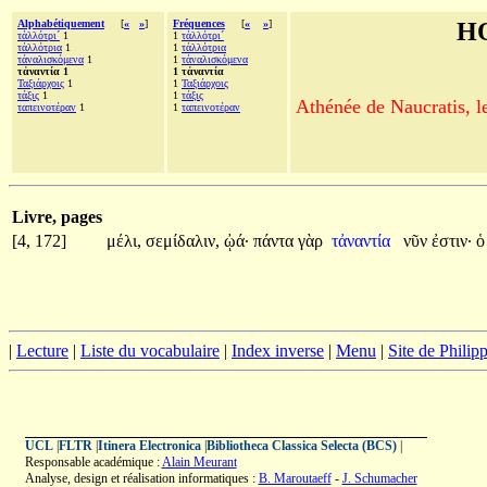
Alphabétiquement
[
«
»
]
Fréquences
[
«
»
]
H
τἀλλότρι´
1
1
τἀλλότρι´
τἀλλότρια
1
1
τἀλλότρια
τἀναλισκόμενα
1
1
τἀναλισκόμενα
τἀναντία 1
1 τἀναντία
Ταξιάρχοις
1
1
Ταξιάρχοις
τάξις
1
1
τάξις
Athénée de Naucratis, l
ταπεινοτέραν
1
1
ταπεινοτέραν
Livre, pages
[4, 172]
μέλι,
σεμίδαλιν,
ᾠά·
πάντα
γὰρ
τἀναντία
νῦν
ἐστιν·
|
Lecture
|
Liste du vocabulaire
|
Index inverse
|
Menu
|
Site de Phili
UCL
|
FLTR
|
Itinera Electronica
|
Bibliotheca Classica Selecta (BCS)
|
Responsable académique :
Alain Meurant
Analyse, design et réalisation informatiques :
B. Maroutaeff
-
J. Schumacher