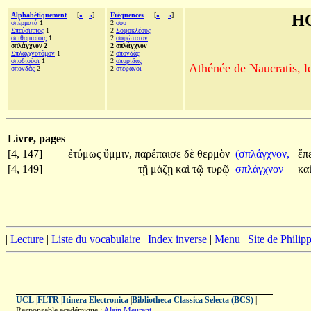
Alphabétiquement
[
«
»
]
Fréquences
[
«
»
]
H
σπέρματά
1
2
σου
Σπεύσιππος
1
2
Σοφοκλέους
σπιθαμιαίοις
1
2
σοφώτατον
σπλάγχνον 2
2 σπλάγχνον
Σπλαγχνοτόμον
1
2
σπονδὰς
σποδιοῦσι
1
2
σπυρίδας
Athénée de Naucratis, l
σπονδὰς
2
2
στέφανοι
Livre, pages
[4, 147]
ἐτύμως
ὔμμιν,
παρέπαισε
δὲ
θερμὸν
(σπλάγχνον,
ἔπ
[4, 149]
τῇ
μάζῃ
καὶ
τῷ
τυρῷ
σπλάγχνον
κα
|
Lecture
|
Liste du vocabulaire
|
Index inverse
|
Menu
|
Site de Phili
UCL
|
FLTR
|
Itinera Electronica
|
Bibliotheca Classica Selecta (BCS)
|
Responsable académique :
Alain Meurant