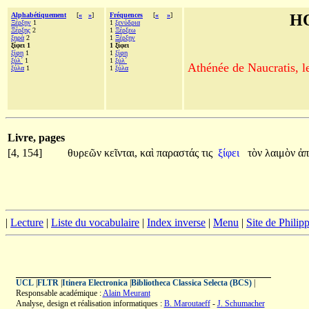
Alphabétiquement
[
«
»
]
Fréquences
[
«
»
]
H
Ξέρξην
1
1
ξενύδρια
Ξέρξης
2
1
Ξέρξεω
ξηρὰ
2
1
Ξέρξην
ξίφει 1
1 ξίφει
ξίφη
1
1
ξίφη
ξύλ´
1
1
ξύλ´
Athénée de Naucratis, l
ξύλα
1
1
ξύλα
Livre, pages
[4, 154]
θυρεῶν
κεῖνται,
καὶ
παραστάς
τις
ξίφει
τὸν
λαιμὸν
ἀπ
|
Lecture
|
Liste du vocabulaire
|
Index inverse
|
Menu
|
Site de Phili
UCL
|
FLTR
|
Itinera Electronica
|
Bibliotheca Classica Selecta (BCS)
|
Responsable académique :
Alain Meurant
Analyse, design et réalisation informatiques :
B. Maroutaeff
-
J. Schumacher