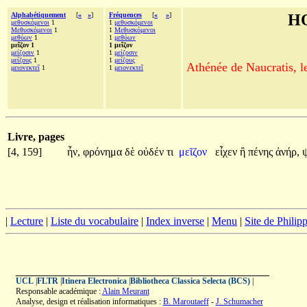
Alphabétiquement
[
«
»
]
Fréquences
[
«
»
]
H
μεθυσκόμενοι
1
1
μεθυσκόμενοι
Μεθυσκόμενοι
1
1
Μεθυσκόμενοι
μεθύων
1
1
μεθύων
μεῖζον 1
1 μεῖζον
μείζοσιν
1
1
μείζοσιν
μείζους
1
1
μείζους
Athénée de Naucratis, l
μειονεκτεῖ
1
1
μειονεκτεῖ
Livre, pages
[4, 159]
ἦν,
φρόνημα
δὲ
οὐδέν
τι
μεῖζον
εἶχεν
ἢ
πένης
ἀνήρ,
|
Lecture
|
Liste du vocabulaire
|
Index inverse
|
Menu
|
Site de Phili
UCL
|
FLTR
|
Itinera Electronica
|
Bibliotheca Classica Selecta (BCS)
|
Responsable académique :
Alain Meurant
Analyse, design et réalisation informatiques :
B. Maroutaeff
-
J. Schumacher