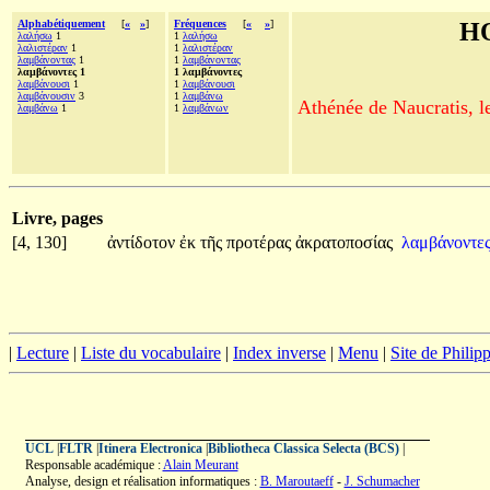
Alphabétiquement
[
«
»
]
Fréquences
[
«
»
]
H
λαλήσω
1
1
λαλήσω
λαλιστέραν
1
1
λαλιστέραν
λαμβάνοντας
1
1
λαμβάνοντας
λαμβάνοντες 1
1 λαμβάνοντες
λαμβάνουσι
1
1
λαμβάνουσι
λαμβάνουσιν
3
1
λαμβάνω
Athénée de Naucratis, l
λαμβάνω
1
1
λαμβάνων
Livre, pages
[4, 130]
ἀντίδοτον
ἐκ
τῆς
προτέρας
ἀκρατοποσίας
λαμβάνοντες
|
Lecture
|
Liste du vocabulaire
|
Index inverse
|
Menu
|
Site de Phili
UCL
|
FLTR
|
Itinera Electronica
|
Bibliotheca Classica Selecta (BCS)
|
Responsable académique :
Alain Meurant
Analyse, design et réalisation informatiques :
B. Maroutaeff
-
J. Schumacher