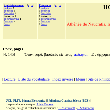
Alphabétiquement
[
«
»
]
Fréquences
[
«
»
]
H
ἀφθονία
1
1
ἀφθονία
ἀφθόνως
1
1
ἀφθόνως
ἀφικέσθαι
1
1
ἀφικέσθαι
ἀφίκηται 1
1 ἀφίκηται
ἀφικνουμένους
1
1
ἀφικνουμένους
ἀφίκοντο
1
1
ἀφίκοντο
Athénée de Naucratis, l
ἄφνω
1
1
ἄφνω
Livre, pages
[4, 145]
Ὅταν,
φησί,
βασιλεὺς
εἴς
τινας
ἀφίκηται
τῶν
ἀρχομέ
|
Lecture
|
Liste du vocabulaire
|
Index inverse
|
Menu
|
Site de Phili
UCL
|
FLTR
|
Itinera Electronica
|
Bibliotheca Classica Selecta (BCS)
|
Responsable académique :
Alain Meurant
Analyse, design et réalisation informatiques :
B. Maroutaeff
-
J. Schumacher