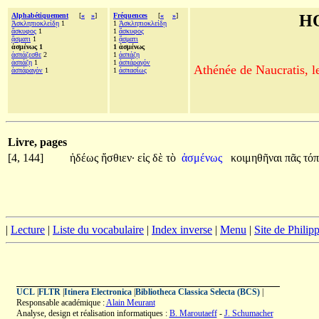
Alphabétiquement
[
«
»
]
Fréquences
[
«
»
]
H
Ἀσκληπιοκλείδῃ
1
1
Ἀσκληπιοκλείδῃ
ἄσκυφος
1
1
ἄσκυφος
ᾄσματι
1
1
ᾄσματι
ἀσμένως 1
1 ἀσμένως
ἀσπάζεσθε
2
1
ἀσπάζῃ
ἀσπάζῃ
1
1
ἀσπάραγόν
Athénée de Naucratis, l
ἀσπάραγόν
1
1
ἀσπασίως
Livre, pages
[4, 144]
ἡδέως
ἤσθιεν·
εἰς
δὲ
τὸ
ἀσμένως
κοιμηθῆναι
πᾶς
τό
|
Lecture
|
Liste du vocabulaire
|
Index inverse
|
Menu
|
Site de Phili
UCL
|
FLTR
|
Itinera Electronica
|
Bibliotheca Classica Selecta (BCS)
|
Responsable académique :
Alain Meurant
Analyse, design et réalisation informatiques :
B. Maroutaeff
-
J. Schumacher