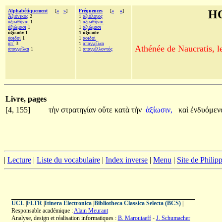
Alphabétiquement
[
«
»
]
Fréquences
[
«
»
]
H
Ἀξιόνικος
2
1
ἀξιόλογος
ἀξιωθῆναι
1
1
ἀξιωθῆναι
ἀξιώμασι
1
1
ἀξιώμασι
ἀξίωσιν 1
1 ἀξίωσιν
ἀοιδοί
1
1
ἀοιδοί
ἀπ´
3
1
ἀπαγγεῖλαι
Athénée de Naucratis, l
ἀπαγγεῖλαι
1
1
ἀπαγγέλλοντός
Livre, pages
[4, 155]
τὴν
στρατηγίαν
οὔτε
κατὰ
τὴν
ἀξίωσιν,
καὶ
ἐνδυόμεν
|
Lecture
|
Liste du vocabulaire
|
Index inverse
|
Menu
|
Site de Phili
UCL
|
FLTR
|
Itinera Electronica
|
Bibliotheca Classica Selecta (BCS)
|
Responsable académique :
Alain Meurant
Analyse, design et réalisation informatiques :
B. Maroutaeff
-
J. Schumacher