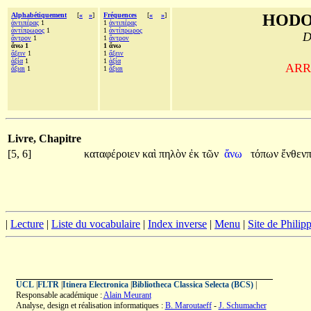
Alphabétiquement
[
«
»
]
Fréquences
[
«
»
]
HODO
ἀντιπέρας
1
1
ἀντιπέρας
ἀντίπρωρος
1
1
ἀντίπρωρος
D
ἄντρον
1
1
ἄντρον
ἄνω 1
1 ἄνω
ἄξειν
1
1
ἄξειν
ἀξία
1
1
ἀξία
ARRI
ἄξιαι
1
1
ἄξιαι
Livre, Chapitre
[5, 6]
καταφέροιεν
καὶ
πηλὸν
ἐκ
τῶν
ἄνω
τόπων
ἔνθεν
|
Lecture
|
Liste du vocabulaire
|
Index inverse
|
Menu
|
Site de Phili
UCL
|
FLTR
|
Itinera Electronica
|
Bibliotheca Classica Selecta (BCS)
|
Responsable académique :
Alain Meurant
Analyse, design et réalisation informatiques :
B. Maroutaeff
-
J. Schumacher