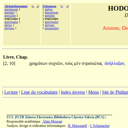
Alphabétiquement
[
«
»
]
Fréquences
[
«
»
]
HODO
ἀπηγόρευσε
1
1
ἀπῆγεν
ἀπῆλθον
1
1
ἀπηγόρευσε
D
ἀπηλλάγη
2
1
ἀπῆλθον
ἀπήλλαξαν 1
1 ἀπήλλαξαν
ἀπηνέγκατο
1
1
ἀπηνέγκατο
ἀπῄτει
2
1
ἀπῄτουν
Aristote, De
ἀπῄτουν
1
1
ἁπλουστάτη
Livre, Chap.
[2, 10]
χρημάτων
συχνῶν,
τοὺς
μὲν
στρατιώτας
ἀπήλλαξαν,
|
Lecture
|
Liste du vocabulaire
|
Index inverse
|
Menu
|
Site de Phili
UCL
|
FLTR
|
Itinera Electronica
|
Bibliotheca Classica Selecta (BCS)
|
Responsable académique :
Alain Meurant
Analyse, design et réalisation informatiques :
B. Maroutaeff
-
J. Schumacher