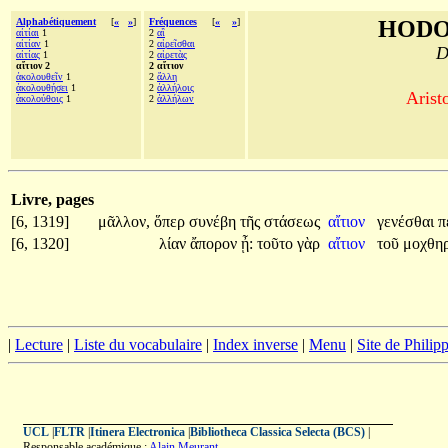
Alphabétiquement
[
«
»
]
Fréquences
[
«
»
]
HODO
αἰτίαι
1
2
αἳ
αἰτίαν
1
2
αἱρεῖσθαι
D
αἰτίας
1
2
αἱρετὰς
αἴτιον 2
2 αἴτιον
ἀκολουθεῖν
1
2
ἄλλη
ἀκολουθήσει
1
2
ἀλλήλοις
Aristo
ἀκολούθοις
1
2
ἀλλήλων
Livre, pages
[6, 1319]
μᾶλλον,
ὅπερ
συνέβη
τῆς
στάσεως
αἴτιον
γενέσθαι
π
[6, 1320]
λίαν
ἄπορον
ᾖ:
τοῦτο
γὰρ
αἴτιον
τοῦ
μοχθη
|
Lecture
|
Liste du vocabulaire
|
Index inverse
|
Menu
|
Site de Phili
UCL
|
FLTR
|
Itinera Electronica
|
Bibliotheca Classica Selecta (BCS)
|
Responsable académique :
Alain Meurant