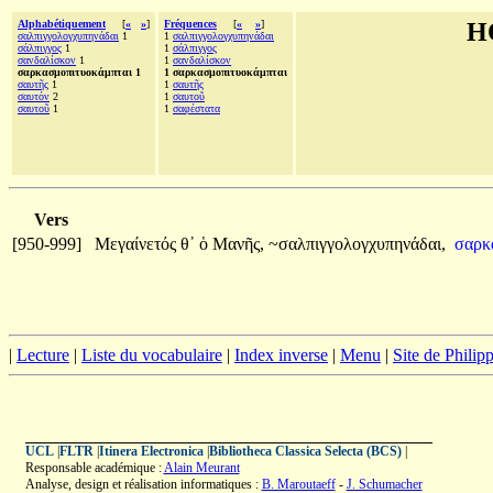
Alphabétiquement
[
«
»
]
Fréquences
[
«
»
]
H
σαλπιγγολογχυπηνάδαι
1
1
σαλπιγγολογχυπηνάδαι
σάλπιγγος
1
1
σάλπιγγος
σανδαλίσκον
1
1
σανδαλίσκον
σαρκασμοπιτυοκάμπται 1
1 σαρκασμοπιτυοκάμπται
σαυτῆς
1
1
σαυτῆς
σαυτόν
2
1
σαυτοῦ
σαυτοῦ
1
1
σαφέστατα
Vers
[950-999]
Μεγαίνετός
θ᾽
ὁ
Μανῆς,
~σαλπιγγολογχυπηνάδαι,
σαρκ
|
Lecture
|
Liste du vocabulaire
|
Index inverse
|
Menu
|
Site de Phili
UCL
|
FLTR
|
Itinera Electronica
|
Bibliotheca Classica Selecta (BCS)
|
Responsable académique :
Alain Meurant
Analyse, design et réalisation informatiques :
B. Maroutaeff
-
J. Schumacher