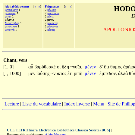
Alphabétiquement
[
«
»
]
Fréquences
[
«
»
]
HODO
μενεαίνετε
1
2
μέλλον
μενέηνας
1
2
μενέαινεν
D
μένει
2
2
μένει
μένεν 2
2 μένεν
Μενετηίδος
1
2
μένοντες
μενοεικέα
1
2
μέσσοισι
APOLLONIOS d
μενοινή
1
2
μέσσῳ
Chant, vers
[1, 0]
αὖ
βαρύθεσκέ
οἱ
ἤδη
~γυῖα,
μένεν
δ'
ἔτι
θυμὸς
ἀρήιο
[1, 1000]
μὲν
ἰούσης
~νυκτὸς
ἔτι
ῥιπὴ
μένεν
ἔμπεδον,
ἀλλὰ
θύ
|
Lecture
|
Liste du vocabulaire
|
Index inverse
|
Menu
|
Site de Phili
UCL
|
FLTR
|
Itinera Electronica
|
Bibliotheca Classica Selecta (BCS)
|
Responsable académique :
Alain Meurant