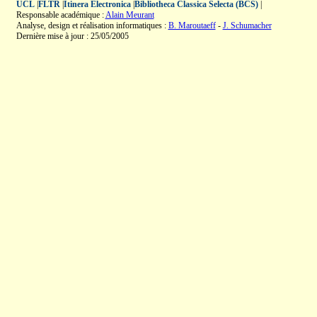
UCL
|
FLTR
|
Itinera Electronica
|
Bibliotheca Classica Selecta (BCS)
|
Responsable académique :
Alain Meurant
Analyse, design et réalisation informatiques :
B. Maroutaeff
-
J. Schumacher
Dernière mise à jour : 25/05/2005