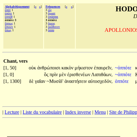
Alphabétiquement
[
«
»
]
Fréquences
[
«
»
]
HODO
ὁπότ
1
3
οἷς
ὁπότε
1
3
ὄμματ
D
ὁππόθ
1
3
ὀπάσσαι
ὁππότε 3
3 ὁππότε
ὅππως
1
3
ὄρεος
ὄπυιεν
1
3
ὀρόθυνεν
APOLLONIOS d
ὅπως
1
3
ὅσσα
Chant, vers
[1, 50]
οὐκ
ἀνθρώποισι
κακὸν
μήκιστον
ἐπαυρεῖν,
~ὁππότε
[1, 0]
ὃς
πρὶν
μὲν
ἐρισθενέων
Λαπιθάων,
~ὁππότε
[1, 1300]
δὲ
γαῖαν
~Μυσίδ'
ἀναστήσειν
αὐτοσχεδόν,
ὁππότε
|
Lecture
|
Liste du vocabulaire
|
Index inverse
|
Menu
|
Site de Phili