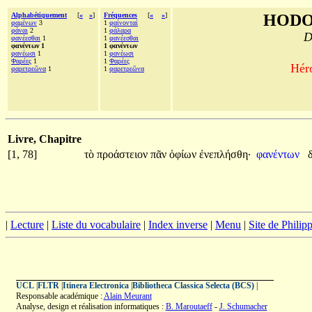
Alphabétiquement
[
«
»
]
Fréquences
[
«
»
]
HODO
φαμένων
3
1
φαίνονταί
φάναι
2
1
φάλαρα
D
φανέεσθαι
1
1
φανέεσθαι
φανέντων 1
1 φανέντων
φανέωσι
1
1
φανέωσι
Φαρέες
1
1
Φαρέες
Héro
φαρετρεῶνα
1
1
φαρετρεῶνα
Livre, Chapitre
[1, 78]
τὸ
προάστειον
πᾶν
ὀφίων
ἐνεπλήσθη·
φανέντων
|
Lecture
|
Liste du vocabulaire
|
Index inverse
|
Menu
|
Site de Phili
UCL
|
FLTR
|
Itinera Electronica
|
Bibliotheca Classica Selecta (BCS)
|
Responsable académique :
Alain Meurant
Analyse, design et réalisation informatiques :
B. Maroutaeff
-
J. Schumacher