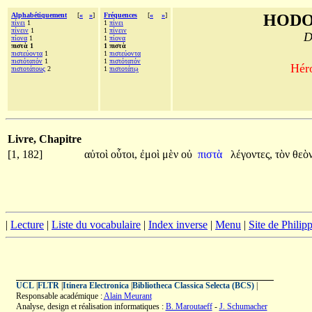
Alphabétiquement
[
«
»
]
Fréquences
[
«
»
]
HODO
πίνει
1
1
πίνει
πίνειν
1
1
πίνειν
D
πίονα
1
1
πίονα
πιστὰ 1
1 πιστὰ
πιστεύοντα
1
1
πιστεύοντα
πιστότατόν
1
1
πιστότατόν
Héro
πιστοτάτους
2
1
πιστοτάτῳ
Livre, Chapitre
[1, 182]
αὐτοὶ
οὗτοι,
ἐμοὶ
μὲν
οὐ
πιστὰ
λέγοντες,
τὸν
θεὸ
|
Lecture
|
Liste du vocabulaire
|
Index inverse
|
Menu
|
Site de Phili
UCL
|
FLTR
|
Itinera Electronica
|
Bibliotheca Classica Selecta (BCS)
|
Responsable académique :
Alain Meurant
Analyse, design et réalisation informatiques :
B. Maroutaeff
-
J. Schumacher