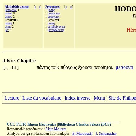
Alphabétiquement
[
«
»
]
Fréquences
[
«
»
]
HODO
μεσόγαιοι
1
1
μέσης
μέσον
8
1
μεσόγαιαν
D
μέσου
2
1
μεσόγαιοι
μεσοῦντι 1
1 μεσοῦντι
μεστή
1
1
μεστή
μέσῳ
2
1
μεταβαίνοντες
Héro
μετ
4
1
μεταβαλόντες
Livre, Chapitre
[1, 181]
πάντας
τοὺς
πύργους
ἔχουσα
πεποίηται.
μεσοῦντι
|
Lecture
|
Liste du vocabulaire
|
Index inverse
|
Menu
|
Site de Phili
UCL
|
FLTR
|
Itinera Electronica
|
Bibliotheca Classica Selecta (BCS)
|
Responsable académique :
Alain Meurant
Analyse, design et réalisation informatiques :
B. Maroutaeff
-
J. Schumacher