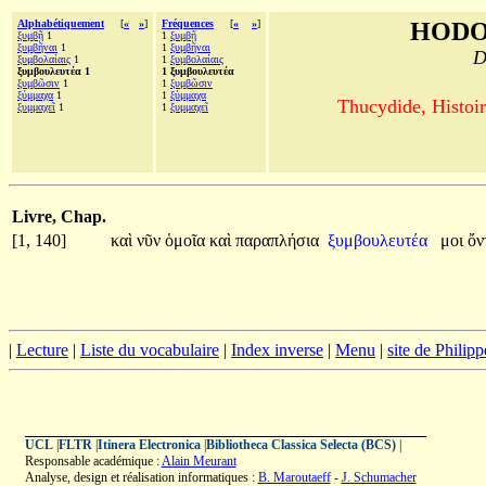
Alphabétiquement
[
«
»
]
Fréquences
[
«
»
]
HODO
ξυμβῇ
1
1
ξυμβῇ
ξυμβῆναι
1
1
ξυμβῆναι
D
ξυμβολαίαις
1
1
ξυμβολαίαις
ξυμβουλευτέα 1
1 ξυμβουλευτέα
ξυμβῶσιν
1
1
ξυμβῶσιν
ξύμμαχα
1
1
ξύμμαχα
Thucydide, Histoir
ξυμμαχεῖ
1
1
ξυμμαχεῖ
Livre, Chap.
[1, 140]
καὶ
νῦν
ὁμοῖα
καὶ
παραπλήσια
ξυμβουλευτέα
μοι
ὄν
|
Lecture
|
Liste du vocabulaire
|
Index inverse
|
Menu
|
site de Philip
UCL
|
FLTR
|
Itinera Electronica
|
Bibliotheca Classica Selecta (BCS)
|
Responsable académique :
Alain Meurant
Analyse, design et réalisation informatiques :
B. Maroutaeff
-
J. Schumacher