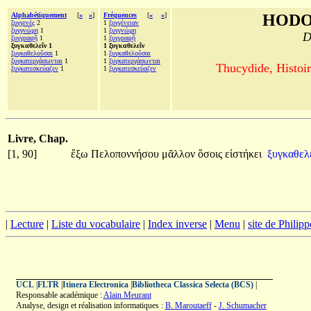
Alphabétiquement
[
«
»
]
Fréquences
[
«
»
]
HODO
ξυγγενὲς
2
1
ξυγγένειαν
ξυγγνώμη
1
1
ξυγγνώμη
D
ξυγγραφῇ
1
1
ξυγγραφῇ
ξυγκαθελεῖν 1
1 ξυγκαθελεῖν
ξυγκαθελοῦσαι
1
1
ξυγκαθελοῦσαι
ξυγκατεργάσωνται
1
1
ξυγκατεργάσωνται
Thucydide, Histoir
ξυγκατεσκεύαζεν
1
1
ξυγκατεσκεύαζεν
Livre, Chap.
[1, 90]
ἔξω
Πελοποννήσου
μᾶλλον
ὅσοις
εἱστήκει
ξυγκαθελ
|
Lecture
|
Liste du vocabulaire
|
Index inverse
|
Menu
|
site de Philip
UCL
|
FLTR
|
Itinera Electronica
|
Bibliotheca Classica Selecta (BCS)
|
Responsable académique :
Alain Meurant
Analyse, design et réalisation informatiques :
B. Maroutaeff
-
J. Schumacher