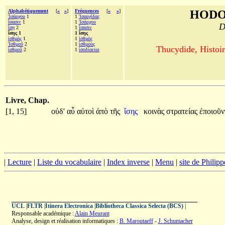
Alphabétiquement
[
«
»
]
Fréquences
[
«
»
]
HODO
Ἰσάρχου
1
1
Ἰσαρχίδας
ἴσασιν
1
1
Ἰσάρχου
D
ἴσῃ
2
1
ἴσασιν
ἴσης 1
1 ἴσης
ἰσθμὸς
1
1
ἰσθμὸς
Ἰσθμοῦ
2
1
ἰσθμοὺς
Thucydide, Histoir
ἰσθμοῦ
2
1
ἰσοδίαιτοι
Livre, Chap.
[1, 15]
οὐδ'
αὖ
αὐτοὶ
ἀπὸ
τῆς
ἴσης
κοινὰς
στρατείας
ἐποιοῦν
|
Lecture
|
Liste du vocabulaire
|
Index inverse
|
Menu
|
site de Philip
UCL
|
FLTR
|
Itinera Electronica
|
Bibliotheca Classica Selecta (BCS)
|
Responsable académique :
Alain Meurant
Analyse, design et réalisation informatiques :
B. Maroutaeff
-
J. Schumacher