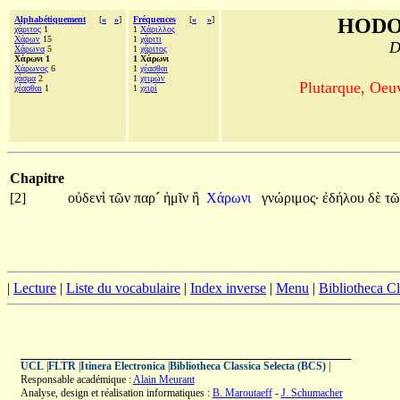
Alphabétiquement
[
«
»
]
Fréquences
[
«
»
]
HODO
χάριτος
1
1
Χάριλλος
Χάρων
15
1
χάριτι
D
Χάρωνα
5
1
χάριτος
Χάρωνι 1
1 Χάρωνι
Χάρωνος
6
1
χέασθαι
χάσμα
2
1
χειμὼν
Plutarque, Oeu
χέασθαι
1
1
χειρὶ
Chapitre
[2]
οὐδενὶ
τῶν
παρ´
ἡμῖν
ἢ
Χάρωνι
γνώριμος·
ἐδήλου
δὲ
τ
|
Lecture
|
Liste du vocabulaire
|
Index inverse
|
Menu
|
Bibliotheca C
UCL
|
FLTR
|
Itinera Electronica
|
Bibliotheca Classica Selecta (BCS)
|
Responsable académique :
Alain Meurant
Analyse, design et réalisation informatiques :
B. Maroutaeff
-
J. Schumacher