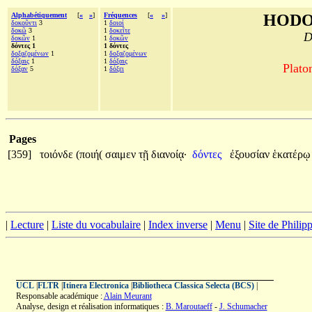
Alphabétiquement
[
«
»
]
Fréquences
[
«
»
]
HODO
δοκοῦντι
3
1
δοιοί
δοκῶ
3
1
δοκεῖτε
D
δοκῶν
1
1
δοκῶν
δόντες 1
1 δόντες
δοξαζομένων
1
1
δοξαζομένων
δόξαις
1
1
δόξαις
Plato
δόξαν
5
1
δόξει
Pages
[359]
τοιόνδε
(ποιή(
σαιμεν
τῇ
διανοίᾳ·
δόντες
ἐξουσίαν
ἑκατέρ
|
Lecture
|
Liste du vocabulaire
|
Index inverse
|
Menu
|
Site de Phili
UCL
|
FLTR
|
Itinera Electronica
|
Bibliotheca Classica Selecta (BCS)
|
Responsable académique :
Alain Meurant
Analyse, design et réalisation informatiques :
B. Maroutaeff
-
J. Schumacher