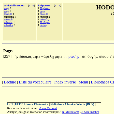
Alphabétiquement
[
«
»
]
Fréquences
[
«
»
]
HODO
πηγὴ
2
1
Πηγάσων
πηγή
1
1
πηγή
D
πηδῶσα
1
1
πηδῶσα
πηρώσῃς 1
1 πηρώσῃς
πιθανοῦ
2
1
πιθανῶς
πιθανῶς
1
1
Πίνδαρον
πιθέσθαι
2
1
πίστεις
Pages
[257]
ἣν
ἔδωκας
μήτε
~ἀφέλῃ
μήτε
πηρώσῃς
δι᾽
ὀργήν,
δίδου
τ᾽
|
Lecture
|
Liste du vocabulaire
|
Index inverse
|
Menu
|
Bibliotheca C
UCL
|
FLTR
|
Itinera Electronica
|
Bibliotheca Classica Selecta (BCS)
|
Responsable académique :
Alain Meurant
Analyse, design et réalisation informatiques :
B. Maroutaeff
-
J. Schumacher