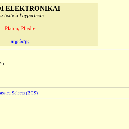
I ELEKTRONIKAI
u texte à l'hypertexte
Platon, Phedre
πηρώσῃς
ἔτι
lassica Selecta (BCS)