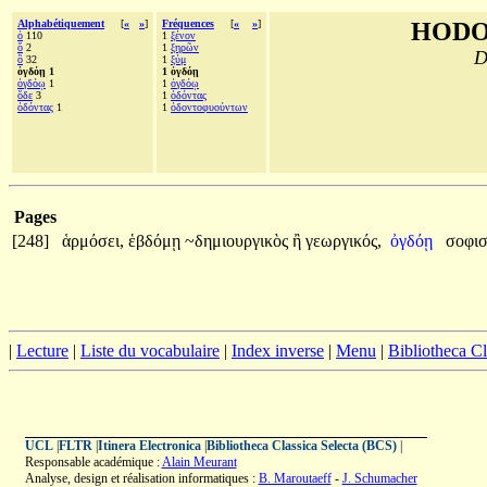
Alphabétiquement
[
«
»
]
Fréquences
[
«
»
]
HODO
ὁ
110
1
ξένον
ὅ
2
1
ξηρῶν
D
ὃ
32
1
ξύμ
ὀγδόῃ 1
1 ὀγδόῃ
ὀγδόῳ
1
1
ὀγδόῳ
ὅδε
3
1
ὀδόντας
ὀδόντας
1
1
ὀδοντοφυούντων
Pages
[248]
ἁρμόσει,
ἑβδόμῃ
~δημιουργικὸς
ἢ
γεωργικός,
ὀγδόῃ
σοφισ
|
Lecture
|
Liste du vocabulaire
|
Index inverse
|
Menu
|
Bibliotheca C
UCL
|
FLTR
|
Itinera Electronica
|
Bibliotheca Classica Selecta (BCS)
|
Responsable académique :
Alain Meurant
Analyse, design et réalisation informatiques :
B. Maroutaeff
-
J. Schumacher