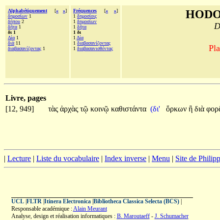
Alphabétiquement
[
«
»
]
Fréquences
[
«
»
]
HODO
δημοσίων
1
1
δημοσίοις
δήπου
2
1
δημοσίων
D
δῆτα
1
1
δῆτα
δι 1
1 δι
Δία
1
1
Δία
διὰ
11
1
διαβασανίζοντας
Pla
διαβασανίζοντας
1
1
διαβασανισθέντας
Livre, pages
[12, 949]
τὰς
ἀρχὰς
τῷ
κοινῷ
καθιστάντα
(δι'
ὅρκων
ἢ
διὰ
φορ
|
Lecture
|
Liste du vocabulaire
|
Index inverse
|
Menu
|
Site de Phili
UCL
|
FLTR
|
Itinera Electronica
|
Bibliotheca Classica Selecta (BCS)
|
Responsable académique :
Alain Meurant
Analyse, design et réalisation informatiques :
B. Maroutaeff
-
J. Schumacher