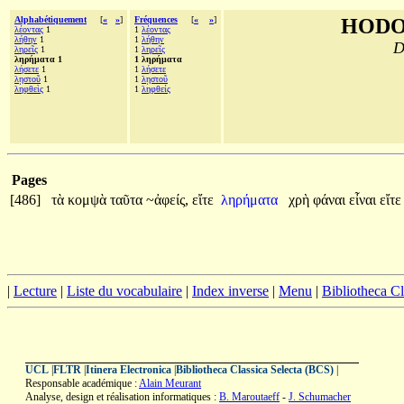
Alphabétiquement
[
«
»
]
Fréquences
[
«
»
]
HODO
λέοντας
1
1
λέοντας
λήθην
1
1
λήθην
D
ληρεῖς
1
1
ληρεῖς
ληρήματα 1
1 ληρήματα
λήσετε
1
1
λήσετε
λῃστοῦ
1
1
λῃστοῦ
ληφθεὶς
1
1
ληφθείς
Pages
[486]
τὰ
κομψὰ
ταῦτα
~ἀφείς,
εἴτε
ληρήματα
χρὴ
φάναι
εἶναι
εἴτ
|
Lecture
|
Liste du vocabulaire
|
Index inverse
|
Menu
|
Bibliotheca C
UCL
|
FLTR
|
Itinera Electronica
|
Bibliotheca Classica Selecta (BCS)
|
Responsable académique :
Alain Meurant
Analyse, design et réalisation informatiques :
B. Maroutaeff
-
J. Schumacher