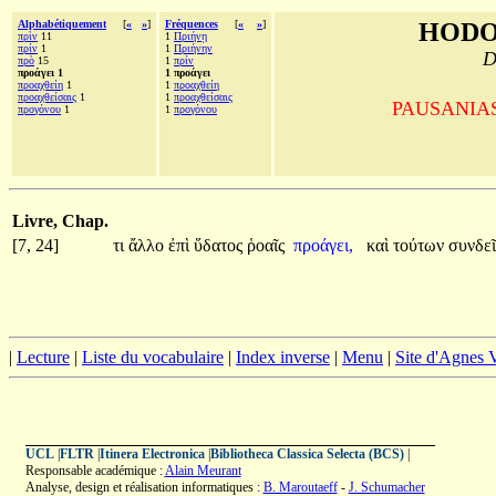
Alphabétiquement
[
«
»
]
Fréquences
[
«
»
]
HODO
πρὶν
11
1
Πριήνῃ
πρίν
1
1
Πριήνην
D
πρὸ
15
1
πρίν
προάγει 1
1 προάγει
προαχθείη
1
1
προαχθείη
προαχθείσαις
1
1
προαχθείσαις
PAUSANIAS, 
προγόνου
1
1
προγόνου
Livre, Chap.
[7, 24]
τι
ἄλλο
ἐπὶ
ὕδατος
ῥοαῖς
προάγει,
καὶ
τούτων
συνδε
|
Lecture
|
Liste du vocabulaire
|
Index inverse
|
Menu
|
Site d'Agnes
UCL
|
FLTR
|
Itinera Electronica
|
Bibliotheca Classica Selecta (BCS)
|
Responsable académique :
Alain Meurant
Analyse, design et réalisation informatiques :
B. Maroutaeff
-
J. Schumacher