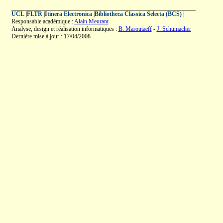
UCL
|
FLTR
|
Itinera Electronica
|
Bibliotheca Classica Selecta (BCS)
|
Responsable académique :
Alain Meurant
Analyse, design et réalisation informatiques :
B. Maroutaeff
-
J. Schumacher
Dernière mise à jour : 17/04/2008