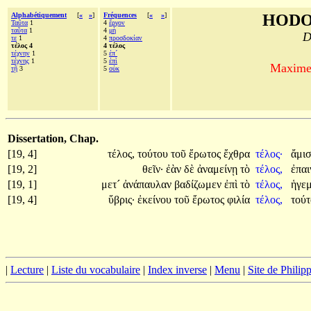
Alphabétiquement
[
«
»
]
Fréquences
[
«
»
]
HODO
Ταῦτα
1
4
ἔργον
ταῦτα
1
4
μὴ
D
τε
1
4
προσδοκίαν
τέλος 4
4 τέλος
τέχνην
1
5
ἐπ´
τέχνης
1
5
ἐπὶ
Maxime 
τῇ
3
5
οὐκ
Dissertation, Chap.
[19, 4]
τέλος,
τούτου
τοῦ
ἔρωτος
ἔχθρα
τέλος·
ἄμι
[19, 2]
θεῖν·
ἐὰν
δὲ
ἀναμείνῃ
τὸ
τέλος,
ἐπαι
[19, 1]
μετ´
ἀνάπαυλαν
βαδίζωμεν
ἐπὶ
τὸ
τέλος,
ἡγε
[19, 4]
ὕβρις·
ἐκείνου
τοῦ
ἔρωτος
φιλία
τέλος,
τού
|
Lecture
|
Liste du vocabulaire
|
Index inverse
|
Menu
|
Site de Phili